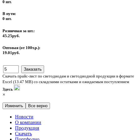
0 шт.
В пути:
0 шт.
Розничная за шт.:
45.25руб.
Оптовая (от 100т.р.):
19.01руб.
Скачать прайс-лист по светодиодам и светодиодной продукции в формате
Excel (13.47 MB) со складскими остатками и ожидаемым поступлением
Здесь
×
Изменить
Все верно
Новости
О компании
Продукция
Скачать
Портфолио